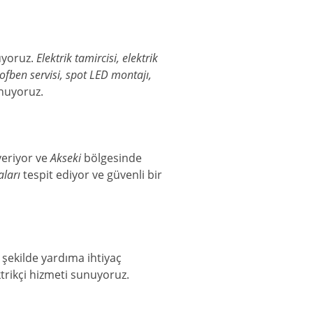
uyoruz.
Elektrik tamircisi, elektrik
şofben servisi, spot LED montajı,
unuyoruz.
 veriyor ve
Akseki
bölgesinde
aları
tespit ediyor ve güvenli bir
ir şekilde yardıma ihtiyaç
trikçi hizmeti sunuyoruz.