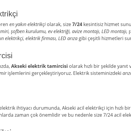
trikçi
eren
en yakın elektrikçi
olarak, size
7/24
kesintisiz hizmet sun
amiri, şofben kurulumu, ev elektriği, avize montajı, LED montajı, 
kın elektrikçi, elektrik firması, LED arıza
gibi çeşitli hizmetleri s
cisi
nızda,
Akseki elektrik tamircisi
olarak hızlı bir şekilde yanıt
mir
işlemlerini gerçekleştiriyoruz. Elektrik sisteminizdeki
arız
i
 elektrik ihtiyacı durumunda, Akseki acil elektrikçi için hızlı b
mlarda zaman çok önemlidir ve bu nedenle size 7/24 acil elek